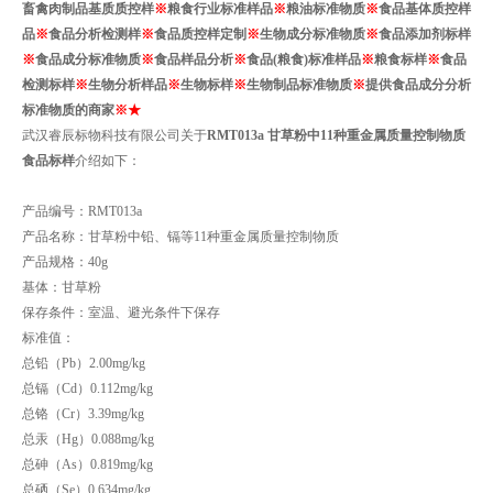
畜禽肉制品基质质控样
※
粮食行业标准样品
※
粮油标准物质
※
食品基体质控样
品
※
食品分析检测样
※
食品质控样定制
※
生物成分标准物质
※
食品添加剂标样
※
食品成分标准物质
※
食品样品分析
※
食品(粮食)标准样品
※
粮食标样
※
食品
检测标样
※
生物分析样品
※
生物标样
※
生物制品标准物质
※
提供食品成分分析
标准物质的商家
※
★
武汉睿辰标物科技有限公司关于
RMT013a
甘草粉中11种重金属质量控制物质
食品标样
介绍如下：
产品编号：RMT013a
产品名称：甘草粉中铅、镉等11种重金属质量控制物质
产品规格：40g
基体：甘草粉
保存条件：室温、避光条件下保存
标准值：
总铅（Pb）
2.00mg/kg
总镉（Cd）
0.112mg/kg
总铬（Cr）
3.39mg/kg
总汞（Hg）
0.088mg/kg
总砷（As）
0.819mg/kg
总硒（Se）
0.634mg/kg