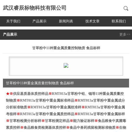
武汉睿辰标物科技有限公司
关于我们
产品展示
新闻列表
技术文章
联系我们
产品展示
更多>>
甘草粉中11种重金属质量控制物质 食品标样
甘草粉中11种重金属质量控制物质 食品标样
★
※
供应基质基体质控样品
※
RMT013a甘草粉中铅、镉等11种重金属质量控
制物质
※
RMT013a甘草粉中重金属
标准样品
※
RMT013a甘草粉中重金属
成分
分析标准物质
※
RMT013a甘草粉中重金属
校准样
※
RMT013a甘草粉中重金属
考核样
※
RMT013a甘草粉中重金属
质控样品
※
RMT013a甘草粉中重金属
标样
※
甘草粉
检测分析标样
※
甘草粉
测定样品
※
能力验证标样
※
食品粮食中真菌毒
素质控样
※
食品粮食类检测基体质控样
※
食品中兽药残留检测标准物质
※
生物