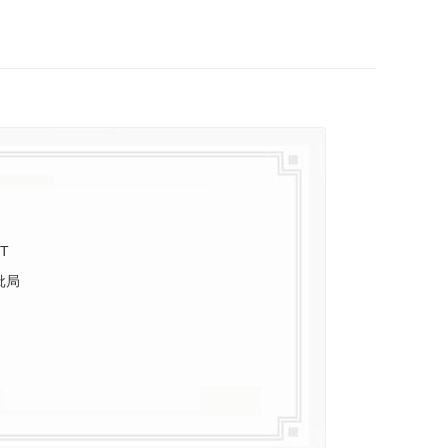
3T
批局