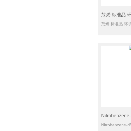
苊烯 标准品 环