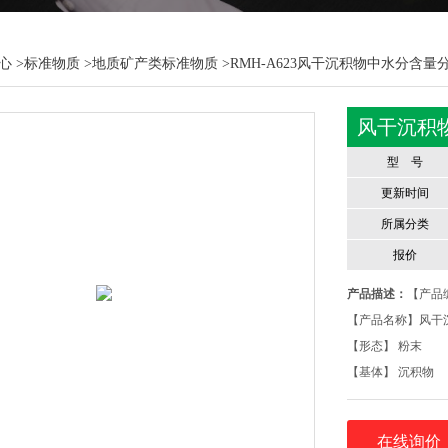
心
>
标准物质
>
地质矿产类标准物质
>RMH-A623风干沉积物中水分含量
风干沉积
型 号
更新时间
所属分类
报价
产品描述：
【产品编
【产品名称】风干
【形态】 粉末
【基体】 沉积物
在线询价