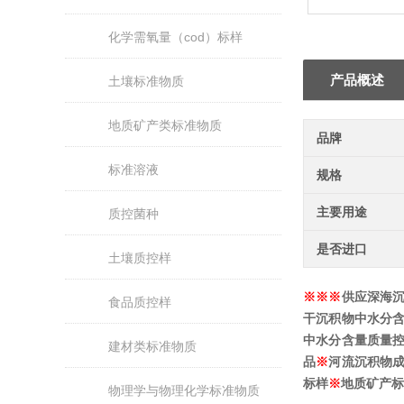
化学需氧量（cod）标样
产品概述
土壤标准物质
地质矿产类标准物质
品牌
标准溶液
规格
主要用途
质控菌种
是否进口
土壤质控样
※
※
※
供应深海
食品质控样
干沉积物中水分
中水分含量
质量
建材类标准物质
品
※
河流沉积物
标样
※
地质矿产标
物理学与物理化学标准物质