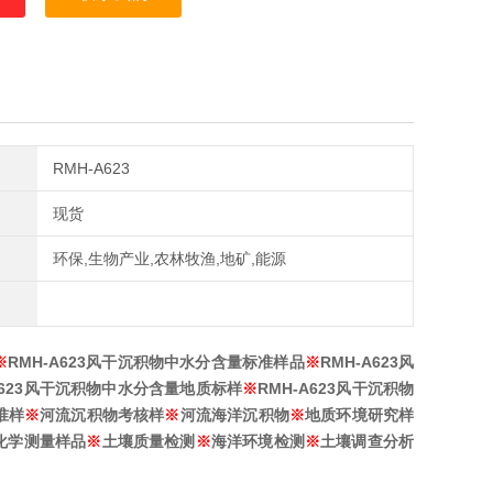
RMH-A623
现货
环保,生物产业,农林牧渔,地矿,能源
※
RMH-A623风干沉积物中水分含量
标准样品
※
RMH-A623风
A623风干沉积物中水分含量
地质标样
※
RMH-A623风干沉积物
准样
※
河流沉积物
考核样
※
河流海洋沉积物
※
地质环境研究样
化学测量样品
※
土壤质量检测
※
海洋环境检测
※
土壤调查分析