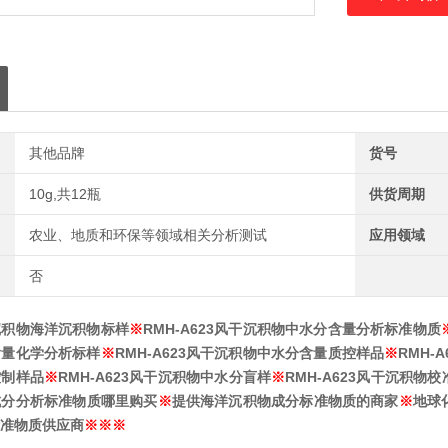
其他品牌
货号
10g,共12瓶
供货周期
农业、地质和环保等领域相关分析测试
应用领域
否
沉积物海洋沉积物标样
※
RMH-A623风干沉积物中水分含量分析标准物质
含量
化学分析标样
※
RMH-A623风干沉积物中水分含量
质控样品
※
RMH-
控制样品
※
RMH-A623风干沉积物中水分
盲样
※
RMH-A623风干沉积物
校
成分分析标准物质哪里购买
※
提供海洋沉积物成分标准物质的商家
※
地球
准物质供应商
※
※
※