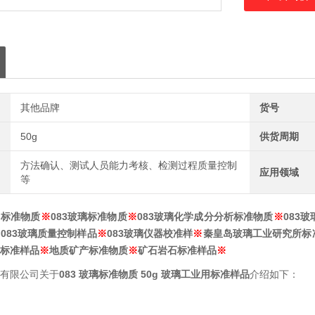
其他品牌
货号
50g
供货周期
方法确认、测试人员能力考核、检测过程质量控制
应用领域
等
用标准物质
※
083
玻璃
标准物质
※
083
玻璃
化学成分分析标准物质
※
083
玻
※
083
玻璃
质量控制样品
※
083
玻璃
仪
器校准样
※
秦皇岛玻璃工业研究所标
标准样品
※
地质矿产标准物质
※
矿石岩石标准样品
※
有限公司关于
083
玻璃
标准物质 50g 玻璃工业用标准样品
介绍如下：