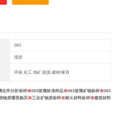
083
现货
环保,化工,地矿,能源,建材/家具
璃
化学分析标样
※
083
玻璃
标准样品
※
083
玻璃
矿物标样
※
083
准物质哪里购买
※
工业矿物质标样
※
耐火材料标样
※
建筑材料