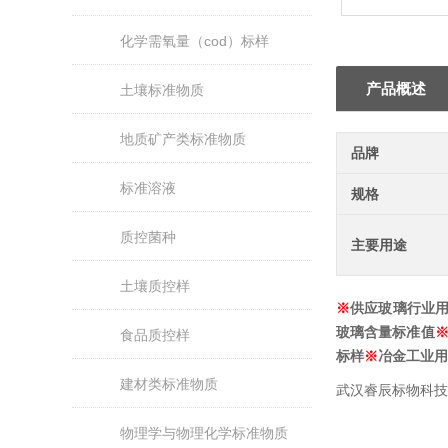
化学需氧量（cod）标样
产品概述
土壤标准物质
地质矿产类标准物质
品牌
标准溶液
规格
质控菌种
主要用途
土壤质控样
※
供应玻璃行业
玻璃
含量标准值
食品质控样
标样
※
冶金工业用
建材类标准物质
武汉睿辰标物科技
物理学与物理化学标准物质