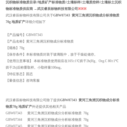
沉积物标准物质目录//地质矿产标准物质//土壤标样//土壤质控样//土壤标土沉积
物标准物质供应商 →武汉睿辰标物科技有限公司
※
※
※
武汉睿辰标物科技有限公司关于
GBW07343
黄河三角洲沉积物成分标准物质
70g 地质矿产
详细介绍如下
【产品编号
】
GBW07343
【产品名称
】
黄河三角洲沉积物成分标准物质
【规格
】
70g
【保存条件
】
本标准物质封装于玻璃瓶中，放于干燥处储存。
【使用注意事项
】
本标准物质使用前应在105±1℃烘干2h(Hg、Org.C 80±1℃
烘干2h)后称重取样。小取样量100mg。
【
特征形态
】
固态
【量值信息】咨询客服
武汉睿辰标物科技有限公司除了提供
GBW07343
黄河三角洲沉积物成分标准
物质70g 地质矿产
外还提供其他相关产品
GBW07343 黄河三角洲沉积物成分分析标准物质 70g
GBW07344 黄河三角洲沉积物成分分析标准物质 70g
GBW07345 黄河三角洲沉积物成分分析标准物质 70g