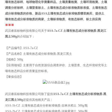
壤有效态标样、地球物理化学测量样品、土壤质量检测、土壤环境检测、土壤
调查分析标样、土壤普查标土、土壤有效态成分标准物质标准值、土壤有效态
成分标准物质的价格、新品ASA土壤有效态成分标准物质哪里购买、提供土
壤有效态成分标准物质的商家、土壤标准物质、有效态标样、标土供应商
※
※
※
武汉睿辰标物科技有限公司关于
ASA-7a-CZ
土壤有效态成分标准物质-黑龙江
黑土500g
的介绍如下：
【产品编号】ASA-7a-CZ
【产品名称】
土壤有效态成分标准物质-黑龙江黑土
【规格】
500g
【应用领域】
主要用于自然资源综合调查评价、土壤普查、生态环境研究等土
壤有效态样品分析质量监控标准。
【量值信息】
武汉睿辰标物科技有限公司除了提供
ASA-7a-CZ
土壤有效态成分标准物质-黑
龙江黑土500g
还提供其他相关产品：
ASA-1b-CZ 土壤有效态成分分析标准物质-吉林水稻土 500g/瓶
ASA-2b-CZ 土壤有效态成分分析标准物质-河南黄潮土 500g/瓶