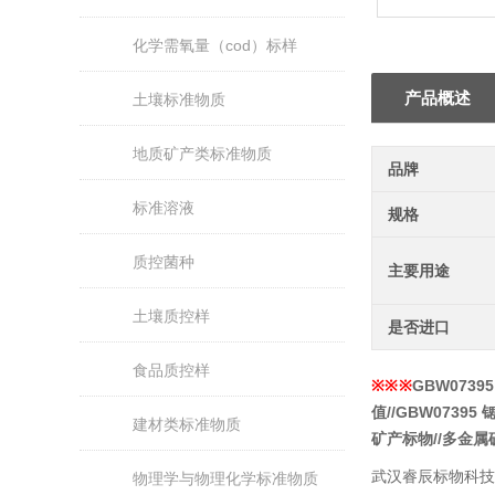
化学需氧量（cod）标样
产品概述
土壤标准物质
地质矿产类标准物质
品牌
标准溶液
规格
质控菌种
主要用途
土壤质控样
是否进口
食品质控样
※※※
GBW0739
值//
GBW07395
建材类标准物质
矿产标物//多金
武汉睿辰标物科技
物理学与物理化学标准物质