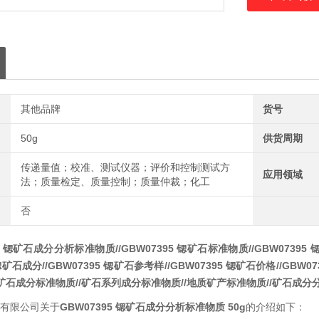
其他品牌
货号
50g
供货周期
传递量值；校准、测试仪器；评价和控制测试方
应用领域
法；质量检定、质量控制；质量仲裁；化工
否
5
锶矿石成分分析标准物质
//
GBW07395
锶矿石
标准物质//
GBW07395
锶矿石
成分//
GBW07395
锶矿石
参考样//
GBW07395
锶矿石
价格//
GBW07
属矿石成分标准物质//矿石系列成分标准物质//地质矿产标准物质//矿石成
有限公司关于
GBW07395
锶矿石成分分析标准物质 50g
的介绍如下：