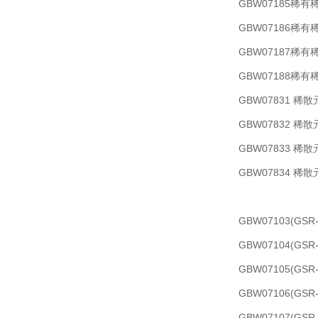
GBW07185稀
GBW07186稀
GBW07187稀
GBW07188稀
GBW07831 
GBW07832 
GBW07833 
GBW07834 
GBW07103(G
GBW07104(G
GBW07105(G
GBW07106(G
GBW07107(G