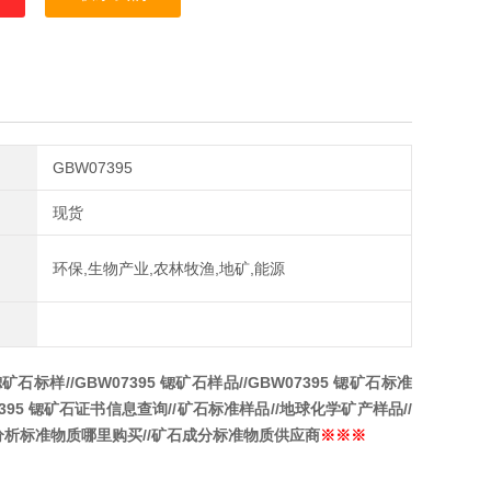
GBW07395
现货
环保,生物产业,农林牧渔,地矿,能源
锶矿石
标样//
GBW07395
锶矿石
样品//
GBW07395
锶矿石
标准
395
锶矿石
证书信息查询//矿石标准样品//地球化学矿产样品//
分分析标准物质哪里购买//矿石成分标准物质供应商
※※※