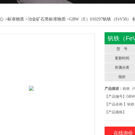
心
>
标准物质
>
冶金矿石类标准物质
>GBW（E）010297钒铁（FeV50）
钒铁（Fe
型 号
更新时间
所属分类
报价
产品描述：
钒铁（F
【产品编号】GBW（
【产品名称 】钒铁（
【产品规格】
【形态】 固态
【存储条件】存放
在线询价