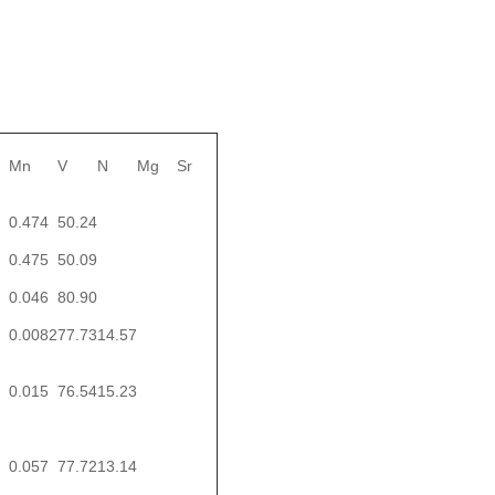
Mn
V
N
Mg
Sr
0.474
50.24
0.475
50.09
0.046
80.90
0.0082
77.73
14.57
0.015
76.54
15.23
0.057
77.72
13.14