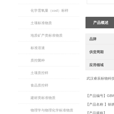
化学需氧量（cod）标样
产品概述
土壤标准物质
地质矿产类标准物质
品牌
标准溶液
供货周期
质控菌种
应用领域
土壤质控样
武汉睿辰标物科
食品质控样
【产品编号】
GBW
建材类标准物质
【产品名称 】
钒铁
物理学与物理化学标准物质
【产品规格】