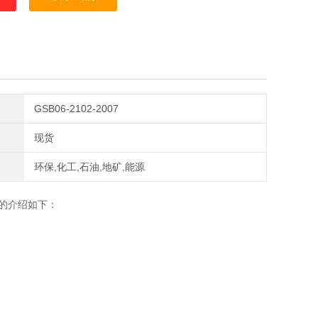
在干燥、洁净、无阳光直射、通风良好的贮存室内。
GSB06-2102-2007
现货
环保,化工,石油,地矿,能源
的介绍如下：