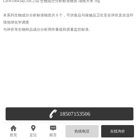
GBW10045a(GSB-23a) 生物成分分析标准物质-湖南大米 30g
本系列生物成分分析标准物质共 8 个，可供食品与保健品卫生安全评价及农业环
境地球化学调查
与评价等生物样品成分分析用作量值和质量监控标准。
18507153506
热线电话
在线询价
首页
定位
留言